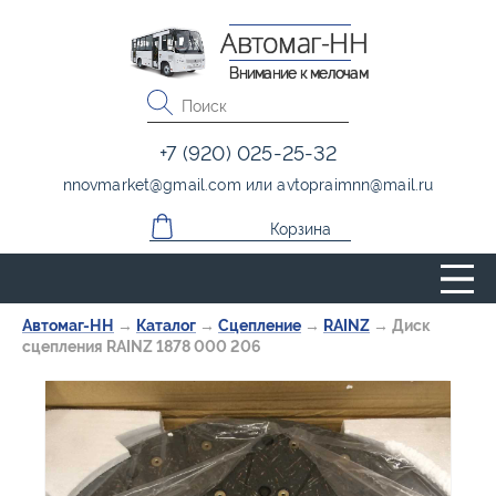
Автомаг-НН
Внимание к мелочам
+7 (920) 025-25-32
nnovmarket
@
gmail.com
или
avtopraimnn
@
mail.ru
Корзина
Автомаг-НН
→
Каталог
→
Сцепление
→
RAINZ
→
Диск
сцепления RAINZ 1878 000 206