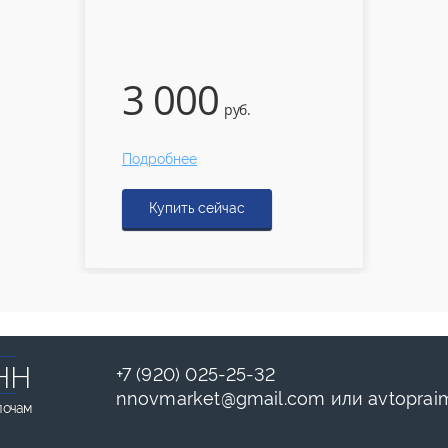
3 000
руб.
Подробнее
Купить сейчас
НН
+7 (920) 025-25-32
nnovmarket
@
gmail.com
или
avtoprai
лочам