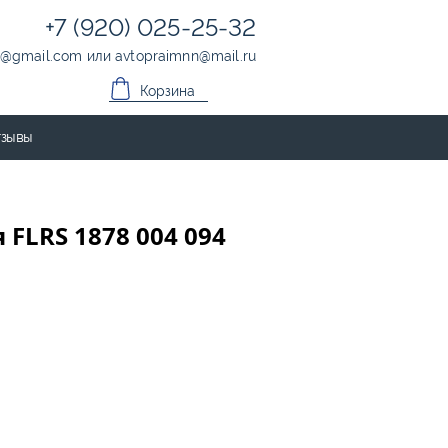
+7 (920) 025-25-32
@
gmail.com
или
avtopraimnn
@
mail.ru
Корзина
зывы
 FLRS 1878 004 094