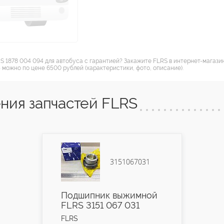
S 1878 004 094 для автобуса с гарантией? Закажите FLRS в интернет-магази
 можно по цене 6500 рублей (характеристики, фото, описание).
ния запчастей FLRS
3151067031
Подшипник выжимной
FLRS 3151 067 031
FLRS