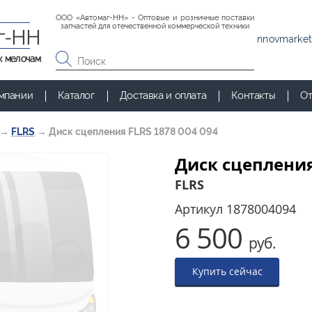
ООО «Автомаг-НН» - Оптовые и розничные поставки
запчастей для отечественной коммерческой техники
г-НН
nnovmarket
к мелочам
мпании
Каталог
Доставка и оплата
Контакты
От
→
FLRS
→
Диск сцепления FLRS 1878 004 094
Диск сцепления
FLRS
Артикул
1878004094
6 500
руб.
Купить сейчас