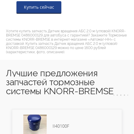
Купить сейчас
Хотите купить запчасть Датчик вращения АБС 2.0 м (угловой) KNORR-
BREMSE 0486000129 для автобуса с гарантией? Закажите Тормозные
системы KNORR-BREMSE в интернет-магазине «Автомаг-НН» с
доставкой. Купить запчасть Датчик вращения АБС 2.0 м (угловой)
KNORR-BREMSE 0486000129 можно по цене 1600 рублей
(характеристики, фото, описание).
Лучшие предложения
запчастей тормозные
системы KNORR-BREMSE
II40100F