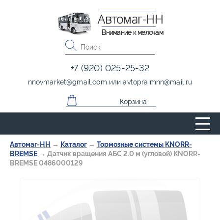
Автомаг-НН
Внимание к мелочам
+7 (920) 025-25-32
nnovmarket
@
gmail.com
или
avtopraimnn
@
mail.ru
Корзина
Автомаг-НН
→
Каталог
→
Тормозные системы KNORR-
BREMSE
→
Датчик вращения АБС 2.0 м (угловой) KNORR-
BREMSE 0486000129