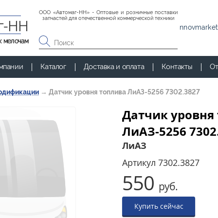
ООО «Автомаг-НН» - Оптовые и розничные поставки
запчастей для отечественной коммерческой техники
г-НН
nnovmarket
к мелочам
мпании
Каталог
Доставка и оплата
Контакты
От
модификации
→
Датчик уровня топлива ЛиАЗ-5256 7302.3827
Датчик уровня
ЛиАЗ-5256 7302
ЛиАЗ
Артикул
7302.3827
550
руб.
Купить сейчас