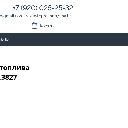
+7 (920) 025-25-32
@
gmail.com
или
avtopraimnn
@
mail.ru
Корзина
зывы
 топлива
.3827