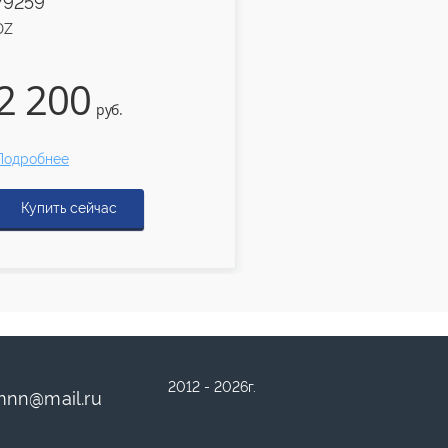
79259
79258
DZ
DZ
2 200
2 200
руб.
руб.
Подробнее
Подробнее
Купить сейчас
Купить сейчас
2012 - 2026г.
mnn
@
mail.ru