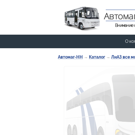
Автома
Внимание 
О ко
Автомаг-НН
→
Каталог
→
ЛиАЗ все 