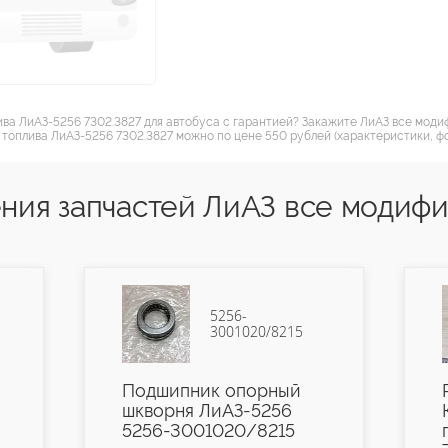
лива ЛиАЗ-5256 7302.3827 для автобуса с гарантией? Закажите ЛиАЗ все мод
я топлива ЛиАЗ-5256 7302.3827 можно по цене 550 рублей (характеристики, фо
ния запчастей ЛиАЗ все модиф
5256-
3001020/8215
Подшипник опорный
шкворня ЛиАЗ-5256
5256-3001020/8215