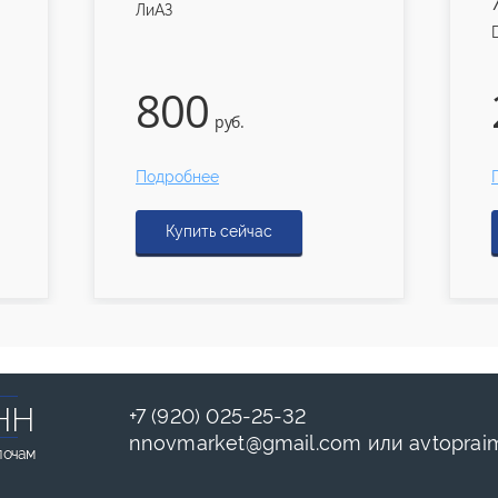
ЛиАЗ
800
руб.
Подробнее
Купить сейчас
НН
+7 (920) 025-25-32
nnovmarket
@
gmail.com
или
avtoprai
лочам