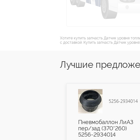
Хотите купить запчасть Датчик уровня топ
с доставкой. Купить запчасть Датчик уровн
Лучшие предложе
5256-3001027
5256-2934014
распорная
Пневмобаллон ЛиАЗ
 5256-3001027
пер/зад (370*260)
5256-2934014